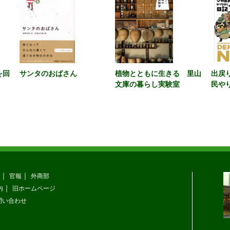
を回
サンタのおばさん
植物とともに生きる 里山
出戻
文庫の暮らし実験室
民や
官報
外商部
内
旧ホームページ
問い合わせ