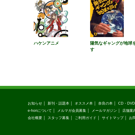
ハケンアニメ
陽気なギャングが地球
す
お知らせ
新刊・話題本
オススメ本
奈良の本
CD・DVD
e-honについて
メルマガ会員募集
メールマガジン
店舗案
会社概要
スタッフ募集
ご利用ガイド
サイトマップ
お