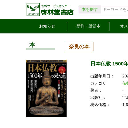
本を探す
お知らせ
新刊・話題本
オス
本
奈良の本
日本仏教 150
出版年月日：
20
カテゴリ
仏
著者：
-
出版社：
宝
税込価格：
1,