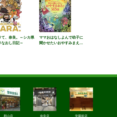
りて、奈良。～シカ県
ママおはなしよんで幼子に
りなおし日記～
聞かせたいおやすみまえの
３６５話 カラー版
郡山店
奈良店
学園前店