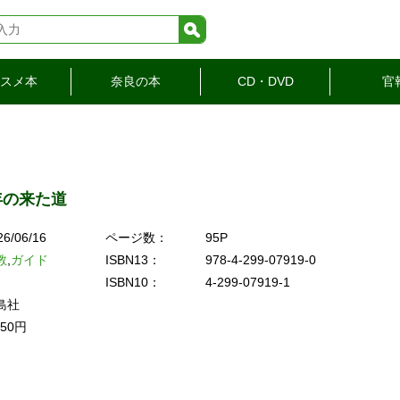
検索
スメ本
奈良の本
CD・DVD
官
0年の来た道
26/06/16
ページ数：
95P
教
,
ガイド
ISBN13：
978-4-299-07919-0
ISBN10：
4-299-07919-1
島社
650円