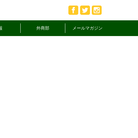
報
外商部
メールマガジン