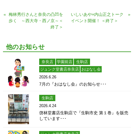
«
梅林秀行さんと奈良の凸凹を
いしいあや×内山正之トーク
»
歩く ～西大寺・西ノ京～＜
イベント開催！ ＜終了＞
終了＞
他のお知らせ
奈良店
学園前店
生駒店
ジュンク堂書店奈良店
おはなし会
2026.6.26
7月の『おはなし会』のお知らせ･･･
生駒店
2026.4.24
啓林堂書店生駒店で『生駒市史 第１巻』を販売
しています･･･