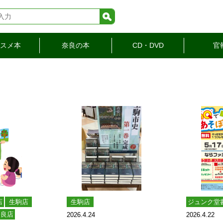
検索
スメ本
奈良の本
CD・DVD
官
店
生駒店
生駒店
ジュンク堂
奈良店
2026.4.24
2026.4.22