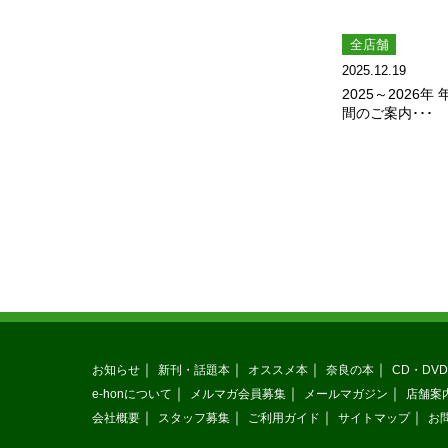
全店舗
2025.12.19
2025～2026
間のご案内･･･
お知らせ
新刊・話題本
オススメ本
奈良の本
CD・DVD
e-honについて
メルマガ会員募集
メールマガジン
店舗案
会社概要
スタッフ募集
ご利用ガイド
サイトマップ
お