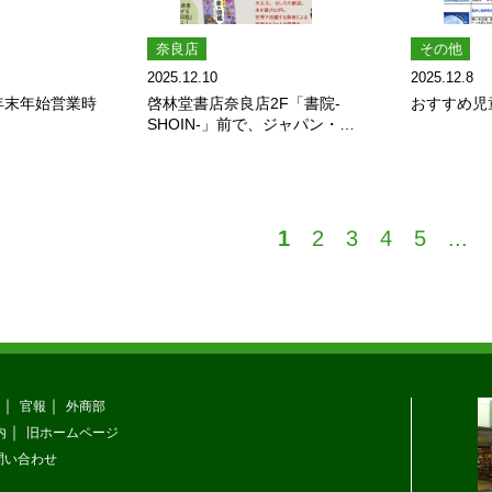
奈良店
その他
2025.12.10
2025.12.8
年 年末年始営業時
啓林堂書店奈良店2F「書院-
おすすめ児
SHOIN-」前で、ジャパン・ナ
ショナル・オ･･･
1
2
3
4
5
...
官報
外商部
内
旧ホームページ
問い合わせ