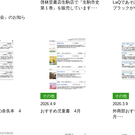
啓林堂書店生駒店で『生駒市史
LaQであそ
第１巻』を販売しています･･･
ブラックが
し会』のお知ら
その他
その他
2026.4.9
2026.3.9
の奈良本 4
おすすめ児童書 4月
外商部おす
月･･･