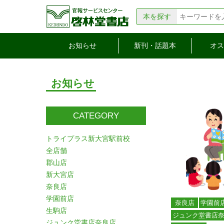
本を探す
お知らせ
新刊・話題本
オス
お知らせ
CATEGORY
トライプラス新大宮駅前校
全店舗
郡山店
新大宮店
奈良店
学園前店
奈良店
学園前
生駒店
ジュンク堂書店
ジュンク堂書店奈良店