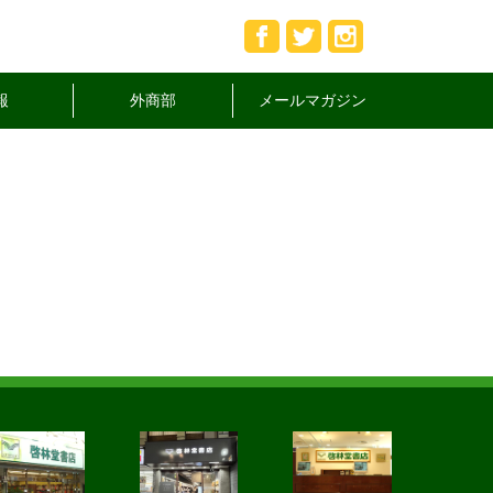
報
外商部
メールマガジン