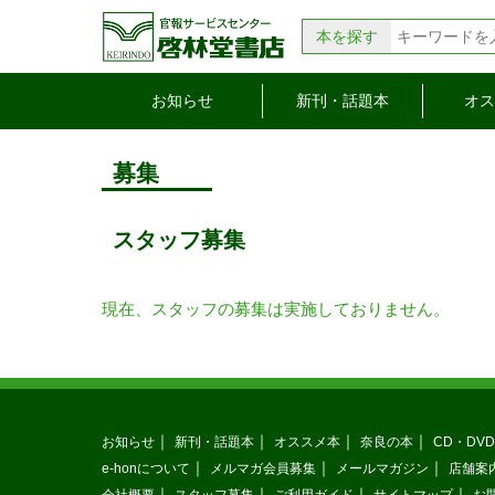
本を探す
お知らせ
新刊・話題本
オス
募集
スタッフ募集
現在、スタッフの募集は実施しておりません。
お知らせ
新刊・話題本
オススメ本
奈良の本
CD・DVD
e-honについて
メルマガ会員募集
メールマガジン
店舗案
会社概要
スタッフ募集
ご利用ガイド
サイトマップ
お