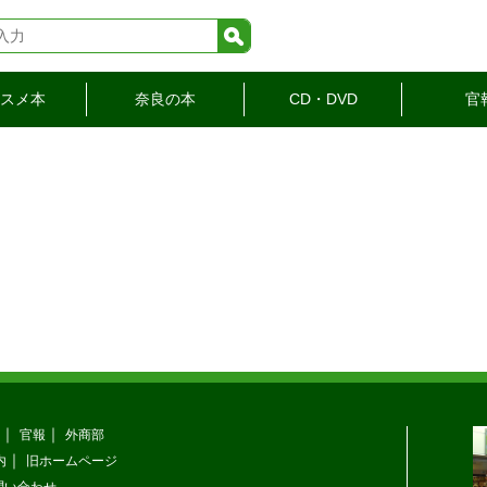
検索
スメ本
奈良の本
CD・DVD
官
官報
外商部
内
旧ホームページ
問い合わせ