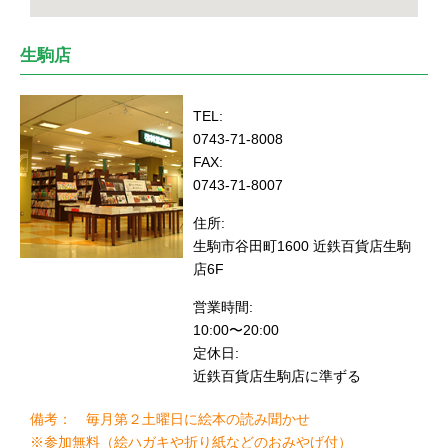
生駒店
TEL:
0743-71-8008
FAX:
0743-71-8007
住所:
生駒市谷田町1600 近鉄百貨店生駒
店6F
営業時間:
10:00〜20:00
定休日:
近鉄百貨店生駒店に準ずる
備考： 毎月第２土曜日に絵本の読み聞かせ
※参加無料（絵ハガキや折り紙などのおみやげ付）