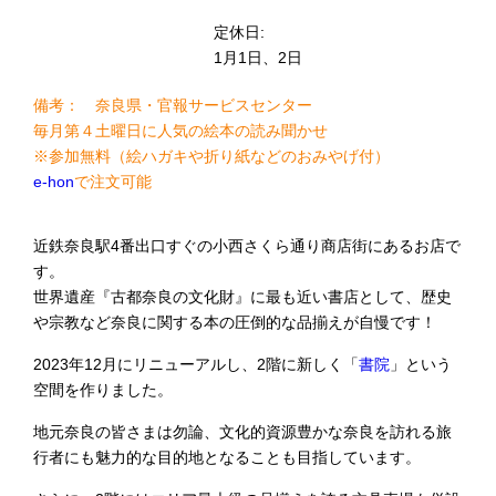
定休日:
1月1日、2日
備考： 奈良県・官報サービスセンター
毎月第４土曜日に人気の絵本の読み聞かせ
※参加無料（絵ハガキや折り紙などのおみやげ付）
e-hon
で注文可能
近鉄奈良駅4番出口すぐの小西さくら通り商店街にあるお店で
す。
世界遺産『古都奈良の文化財』に最も近い書店として、歴史
や宗教など奈良に関する本の圧倒的な品揃えが自慢です！
2023年12月にリニューアルし、2階に新しく「
書院
」という
空間を作りました。
地元奈良の皆さまは勿論、文化的資源豊かな奈良を訪れる旅
行者にも魅力的な目的地となることも目指しています。