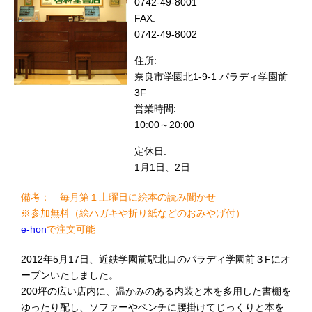
0742-49-8001
FAX:
0742-49-8002
住所:
奈良市学園北1-9-1 パラディ学園前
3F
営業時間:
10:00～20:00
定休日:
1月1日、2日
備考： 毎月第１土曜日に絵本の読み聞かせ
※参加無料（絵ハガキや折り紙などのおみやげ付）
e-hon
で注文可能
2012年5月17日、近鉄学園前駅北口のパラディ学園前３Fにオ
ープンいたしました。
200坪の広い店内に、温かみのある内装と木を多用した書棚を
ゆったり配し、ソファーやベンチに腰掛けてじっくりと本を