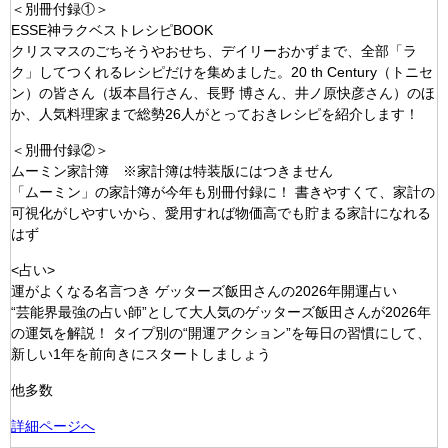
＜別冊付録①＞
ESSE神ラクベストレシピBOOK
クリスマスのごちそうやおせち、デイリーおかずまで、全部「ラ
ク」してつくれるレシピだけを集めました。20 th Century（トニセ
ン）の皆さん（坂本昌行さん、長野 博さん、井ノ原快彦さん）のほ
か、人気料理家まで総勢26人がとっておきレシピを紹介します！
＜別冊付録②＞
ムーミン家計簿 ※家計簿は特装版にはつきません
「ムーミン」の家計簿が今年も別冊付録に！ 書きやすくて、家計の
可視化がしやすいから、愛用すれば物価高でも貯まる家計になれる
はず
<占い>
運がよくなる名言つき ゲッターズ飯田さんの2026年開運占い
“芸能界最強の占い師”として大人気のゲッターズ飯田さんが2026年
の運気を解説！ タイプ別の“開運アクション”を毎日の習慣にして、
新しい1年を前向きにスタートしましょう
他多数
詳細ページへ