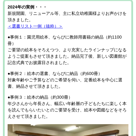
2024年の実例・・・
新規開園、リニューアル等、主に私立幼稚園様よりお声かけを
頂きました。
＜選書リスト一例（抜粋）＞
●事例１：園児用絵本、ならびに教師用書籍の納品（約1100
冊）
ご要望の絵本をそろえつつ、より充実したラインナップになる
ようご提案もさせて頂きました。納品完了後、新しい図書館が
記念式典でお披露目されました。
●事例２：絵本の選書、ならびに納品（約600冊）
対象年齢やご予算などのご希望を伺い、定番絵本を中心に選
書、納品させて頂きました。
●事例３：絵本の納品（約300冊）
年少さんから年長さん、幅広い年齢層の子どもたちに楽しく本
を読んでもらいたいとのご要望を受け、絵本や図鑑などをそろ
えさせて頂きました。