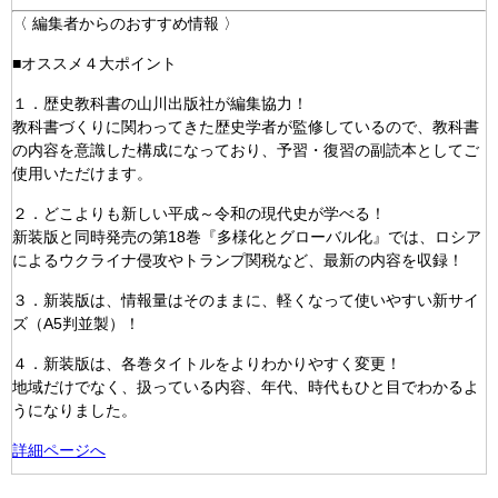
〈 編集者からのおすすめ情報 〉
■オススメ４大ポイント
１．歴史教科書の山川出版社が編集協力！
教科書づくりに関わってきた歴史学者が監修しているので、教科書
の内容を意識した構成になっており、予習・復習の副読本としてご
使用いただけます。
２．どこよりも新しい平成～令和の現代史が学べる！
新装版と同時発売の第18巻『多様化とグローバル化』では、ロシア
によるウクライナ侵攻やトランプ関税など、最新の内容を収録！
３．新装版は、情報量はそのままに、軽くなって使いやすい新サイ
ズ（A5判並製）！
４．新装版は、各巻タイトルをよりわかりやすく変更！
地域だけでなく、扱っている内容、年代、時代もひと目でわかるよ
うになりました。
詳細ページへ