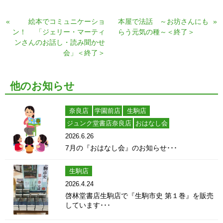
«
絵本でコミュニケーショ
本屋で法話 ～お坊さんにも
»
ン！ 「ジェリー・マーティ
らう元気の種～＜終了＞
ンさんのお話し・読み聞かせ
会」＜終了＞
他のお知らせ
奈良店
学園前店
生駒店
ジュンク堂書店奈良店
おはなし会
2026.6.26
7月の『おはなし会』のお知らせ･･･
生駒店
2026.4.24
啓林堂書店生駒店で『生駒市史 第１巻』を販売
しています･･･