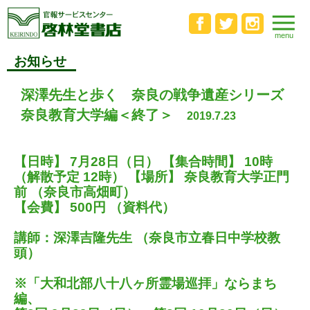
お知らせ
深澤先生と歩く 奈良の戦争遺産シリーズ
奈良教育大学編＜終了＞
2019.7.23
【日時】 7月28日（日） 【集合時間】 10時
（解散予定 12時） 【場所】 奈良教育大学正門
前 （奈良市高畑町）
【会費】 500円 （資料代）
講師：深澤吉隆先生 （奈良市立春日中学校教
頭）
※「大和北部八十八ヶ所霊場巡拝」ならまち
編、