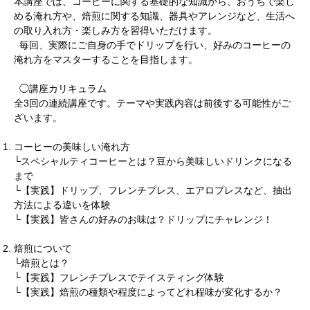
本講座では、コーヒーに関する基礎的な知識から、おうちで楽し
める淹れ方や、焙煎に関する知識、器具やアレンジなど、生活へ
の取り入れ方・楽しみ方を習得いただけます。
毎回、実際にご自身の手でドリップを行い、好みのコーヒーの
淹れ方をマスターすることを目指します。
◯講座カリキュラム
全3回の連続講座です。テーマや実践内容は前後する可能性がご
ざいます。
コーヒーの美味しい淹れ方
└スペシャルティコーヒーとは？豆から美味しいドリンクになる
まで
└【実践】ドリップ、フレンチプレス、エアロプレスなど、抽出
方法による違いを体験
└【実践】皆さんの好みのお味は？ドリップにチャレンジ！
焙煎について
└焙煎とは？
└【実践】フレンチプレスでテイスティング体験
└【実践】焙煎の種類や程度によってどれ程味が変化するか？