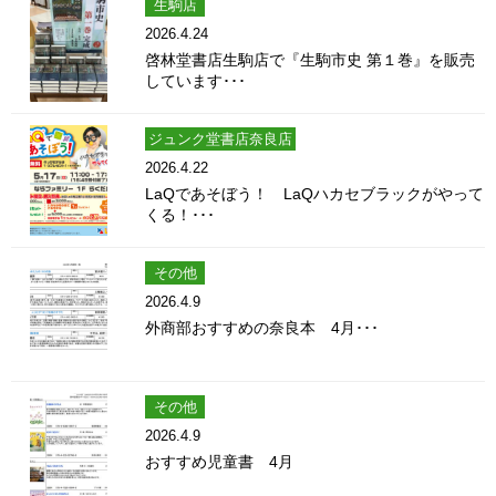
生駒店
2026.4.24
啓林堂書店生駒店で『生駒市史 第１巻』を販売
しています･･･
ジュンク堂書店奈良店
2026.4.22
LaQであそぼう！ LaQハカセブラックがやって
くる！･･･
その他
2026.4.9
外商部おすすめの奈良本 4月･･･
その他
2026.4.9
おすすめ児童書 4月