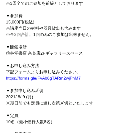
※3回全てのご参加を前提としております
▼参加費
15,000円(税込)
※講座当日の材料や器具貸出も含みます
※全3回合計。1回のみのご参加は出来ません。
▼開催場所
啓林堂書店 奈良店2Fギャラリースペース
▼お申し込み方法
下記フォームよりお申し込みください。
https://forms.gle/FvAb8gTARm2wjPnM7
▼参加申し込み〆切
2021/ 8/ 9 (月)
※期日前でも定員に達し次第〆切といたします
▼定員
10名（最小催行人数8名）