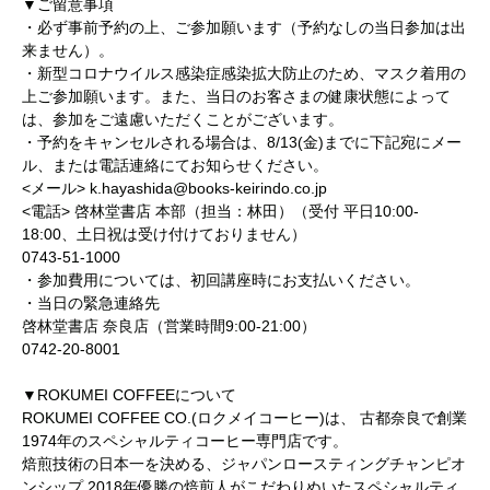
▼ご留意事項
・必ず事前予約の上、ご参加願います（予約なしの当日参加は出
来ません）。
・新型コロナウイルス感染症感染拡大防止のため、マスク着用の
上ご参加願います。また、当日のお客さまの健康状態によって
は、参加をご遠慮いただくことがございます。
・予約をキャンセルされる場合は、8/13(金)までに下記宛にメー
ル、または電話連絡にてお知らせください。
<メール> k.hayashida@books-keirindo.co.jp
<電話> 啓林堂書店 本部（担当：林田）（受付 平日10:00-
18:00、土日祝は受け付けておりません）
0743-51-1000
・参加費用については、初回講座時にお支払いください。
・当日の緊急連絡先
啓林堂書店 奈良店（営業時間9:00-21:00）
0742-20-8001
▼ROKUMEI COFFEEについて
ROKUMEI COFFEE CO.(ロクメイコーヒー)は、
古都奈良で創業
1974年のスペシャルティコーヒー専門店です。
焙煎技術の日本一を決める、ジャパンロースティングチャンピオ
ンシップ 2018年優勝の焙煎人がこだわりぬいたスペシャルティ