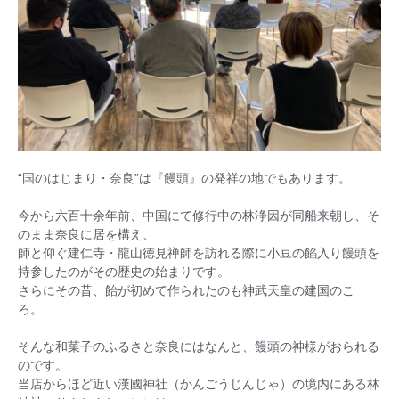
“国のはじまり・奈良”は『饅頭』の発祥の地でもあります。
今から六百十余年前、中国にて修行中の林浄因が同船来朝し、そ
のまま奈良に居を構え、
師と仰ぐ建仁寺・龍山徳見禅師を訪れる際に小豆の餡入り饅頭を
持参したのがその歴史の始まりです。
さらにその昔、飴が初めて作られたのも神武天皇の建国のこ
ろ。
そんな和菓子のふるさと奈良にはなんと、饅頭の神様がおられる
のです。
当店からほど近い漢國神社（かんごうじんじゃ）の境内にある林