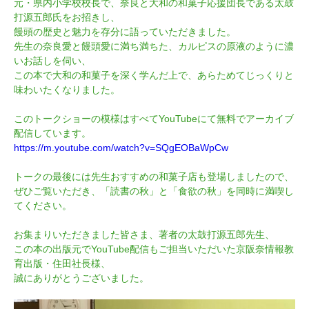
元・県内小学校校長で、奈良と大和の和菓子応援団長である太鼓
打源五郎氏をお招きし、
饅頭の歴史と魅力を存分に語っていただきました。
先生の奈良愛と饅頭愛に満ち満ちた、カルピスの原液のように濃
いお話しを伺い、
この本で大和の和菓子を深く学んだ上で、あらためてじっくりと
味わいたくなりました。
このトークショーの模様はすべてYouTubeにて無料でアーカイブ
配信しています。
https://m.youtube.com/watch?v=SQgEOBaWpCw
トークの最後には先生おすすめの和菓子店も登場しましたので、
ぜひご覧いただき、「読書の秋」と「食欲の秋」を同時に満喫し
てください。
お集まりいただきました皆さま、著者の太鼓打源五郎先生、
この本の出版元でYouTube配信もご担当いただいた京阪奈情報教
育出版・住田社長様、
誠にありがとうございました。