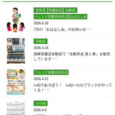
奈良店
学園前店
生駒店
ジュンク堂書店奈良店
おはなし会
2026.6.26
7月の『おはなし会』のお知らせ･･･
生駒店
2026.4.24
啓林堂書店生駒店で『生駒市史 第１巻』を販売
しています･･･
ジュンク堂書店奈良店
2026.4.22
LaQであそぼう！ LaQハカセブラックがやって
くる！･･･
その他
2026.4.9