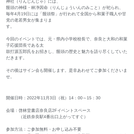
神社（りんじんじゃ）には、
饅頭の神様・林浄因命（りんじょういんのみこと）が祀られ、
毎年4月19日には「饅頭祭」が行われて全国から和菓子職人や甘
党の老若男女が集まりま
す
今回のイベントでは、元・県内小学校校長で、奈良と大和の和菓
子応援団長である太
鼓打源五郎氏をお招きし、饅頭の歴史と魅力を語り尽くしていた
だきます。
その後はサイン会も開催します。是非あわせてご参加くださいま
せ。
開催日時：2022年11月3日（祝）14：00～15：30
会場：啓林堂書店奈良店2Fイベントスペース
（近鉄奈良駅4番出口上がってすぐ）
参加方法：ご参加無料・お申し込み不要