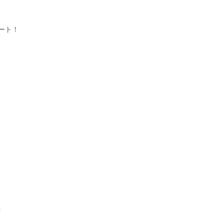
ート！
。