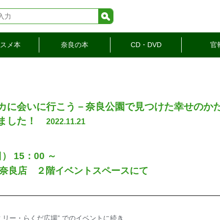
検索
スメ本
奈良の本
CD・DVD
官
カに会いに行こう－奈良公園で見つけた幸せのかた
しました！
2022.11.21
） 15：00 ～
奈良店 ２階イベントスペースにて
ミリー・らくだ広場” でのイベントに続き、