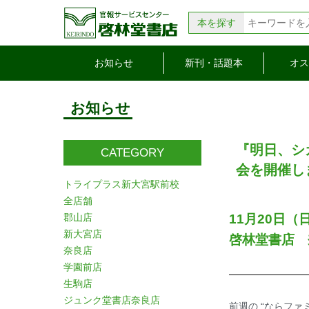
本を探す
お知らせ
新刊・話題本
オス
お知らせ
『明日、シ
CATEGORY
会を開催
トライプラス新大宮駅前校
全店舗
郡山店
11月20日（日
新大宮店
啓林堂書店 
奈良店
学園前店
生駒店
ジュンク堂書店奈良店
前週の “ならファ