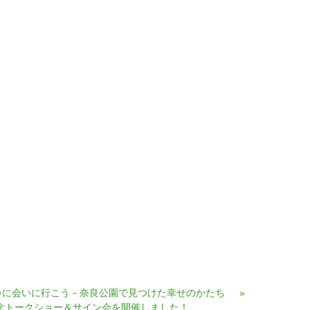
カに会いに行こう－奈良公園で見つけた幸せのかたち
»
記念トークショー＆サイン会を開催しました！