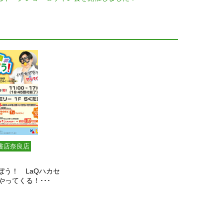
書店奈良店
ぼう！ LaQハカセ
やってくる！･･･