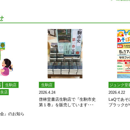
せ
店
生駒店
生駒店
ジュンク堂
奈良店
2026.4.24
2026.4.22
啓林堂書店生駒店で『生駒市史
LaQであそ
第１巻』を販売しています･･･
ブラックが
し会』のお知ら