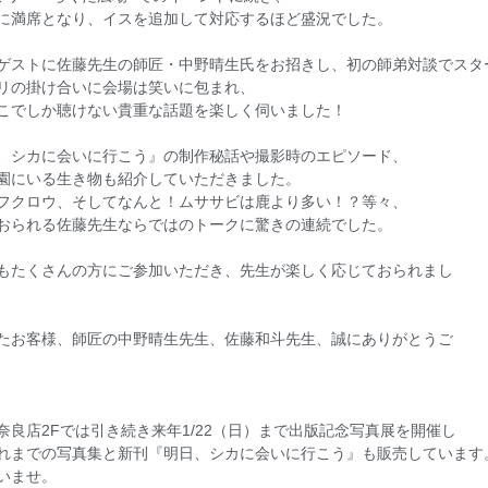
に満席となり、イスを追加して対応するほど盛況でした。
ゲストに佐藤先生の師匠・中野晴生氏をお招きし、初の師弟対談でスタ
リの掛け合いに会場は笑いに包まれ、
こでしか聴けない貴重な話題を楽しく伺いました！
、シカに会いに行こう』の制作秘話や撮影時のエピソード、
園にいる生き物も紹介していただきました。
フクロウ、そしてなんと！ムササビは鹿より多い！？等々、
おられる佐藤先生ならではのトークに驚きの連続でした。
もたくさんの方にご参加いただき、先生が楽しく応じておられまし
たお客様、師匠の中野晴生先生、佐藤和斗先生、誠にありがとうご
奈良店2Fでは引き続き来年1/22（日）まで出版記念写真展を開催し
れまでの写真集と新刊『明日、シカに会いに行こう』も販売しています
いませ。