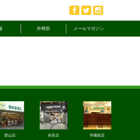
報
外商部
メールマガジン
郡山店
奈良店
学園前店