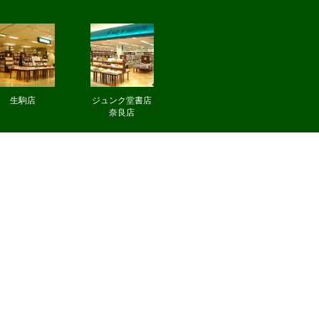
生駒店
ジュンク堂書店
奈良店