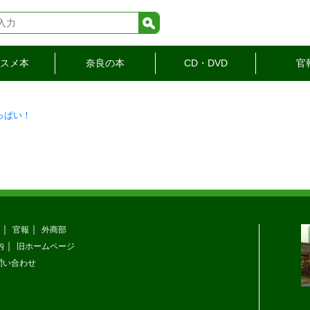
検索
スメ本
奈良の本
CD・DVD
官
っぱい！
官報
外商部
内
旧ホームページ
問い合わせ