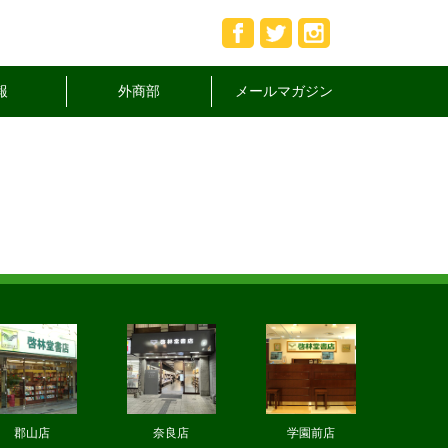
報
外商部
メールマガジン
郡山店
奈良店
学園前店