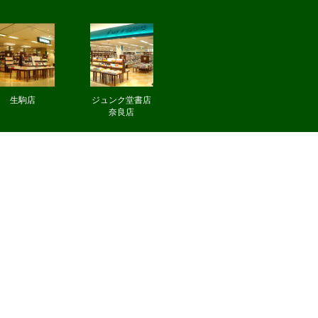
生駒店
ジュンク堂書店
奈良店