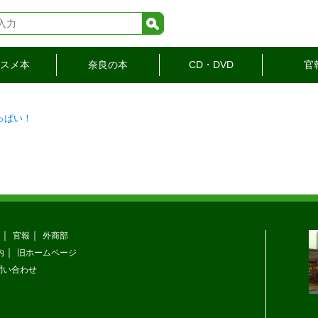
検索
スメ本
奈良の本
CD・DVD
官
っぱい！
官報
外商部
内
旧ホームページ
問い合わせ