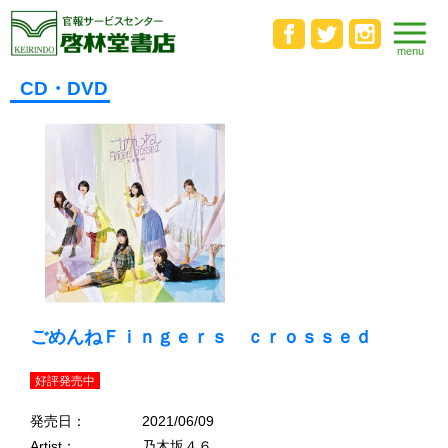
CD・DVD
ごめんねＦｉｎｇｅｒｓ ｃｒｏｓｓｅｄ
好評発売中
発売日：
2021/06/09
Artist：
乃木坂４６