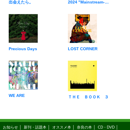
2024 "Mainstream-
出会えたら。
Masterplan"
Precious Days
LOST CORNER
WE ARE
ＴＨＥ ＢＯＯＫ ３
お知らせ
新刊・話題本
オススメ本
奈良の本
CD・DVD