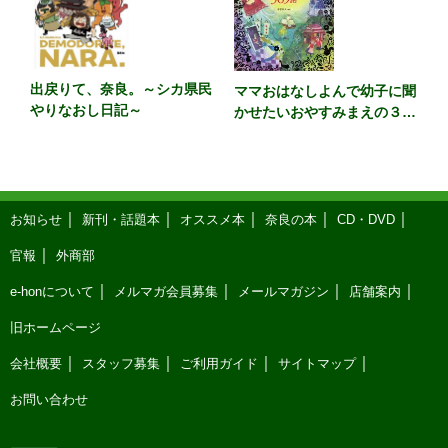
出戻りて、奈良。～シカ県民
ママおはなしよんで幼子に聞
やりなおし日記～
かせたいおやすみまえの３６
５話 カラー版
お知らせ
新刊・話題本
オススメ本
奈良の本
CD・DVD
官報
外商部
e-honについて
メルマガ会員募集
メールマガジン
店舗案内
旧ホームページ
会社概要
スタッフ募集
ご利用ガイド
サイトマップ
お問い合わせ