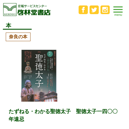
本
奈良の本
たずねる・わかる聖徳太子 聖徳太子一四〇〇
年遠忌