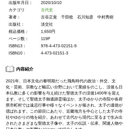
出版年月日：
2020/10/10
カテゴリ
古代史
著者：
古谷正覚 千田稔 石川知彦 中村秀樹
出版社：
淡交社
税込価格：
1,650円
ページ数：
119P
ISBN13：
978-4-473-02151-9
ISBN10：
4-473-02151-3
内容紹介
2021年、日本文化の黎明期だった飛鳥時代の政治・外交、文
化・芸術、宗教など幅広い分野において業績をのこし、没後も日
本仏教に多くの影響を与え続けた聖徳太子の没後1400年を迎え
ます。そして聖徳太子御遺跡霊場ほか、太子ゆかりの寺院や各府
県市町村では遠忌行事や様々なイベントが催され、太子の遺徳が
偲ばれます。この節目にあたり、近畿地方を中心とした太子の寺
社やゆかりの地を紹介。あわせて古代から現代に至るまで生み出
されたさまざまな聖徳太子像や、太子の伝説・伝承、関連人物や