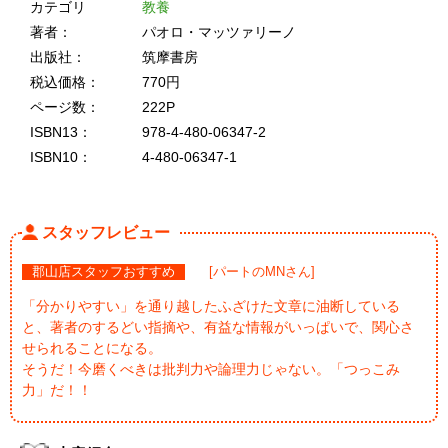
カテゴリ
教養
著者：
パオロ・マッツァリーノ
出版社：
筑摩書房
税込価格：
770円
ページ数：
222P
ISBN13：
978-4-480-06347-2
ISBN10：
4-480-06347-1
スタッフレビュー
郡山店スタッフおすすめ
[パートのMNさん]
「分かりやすい」を通り越したふざけた文章に油断している
と、著者のするどい指摘や、有益な情報がいっぱいで、関心さ
せられることになる。
そうだ！今磨くべきは批判力や論理力じゃない。「つっこみ
力」だ！！