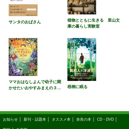
植物とともに生きる 里山文
サンタのおばさん
庫の暮らし実験室
ママおはなしよんで幼子に聞
梧桐に眠る
かせたいおやすみまえの３６
５話 カラー版
お知らせ
新刊・話題本
オススメ本
奈良の本
CD・DVD