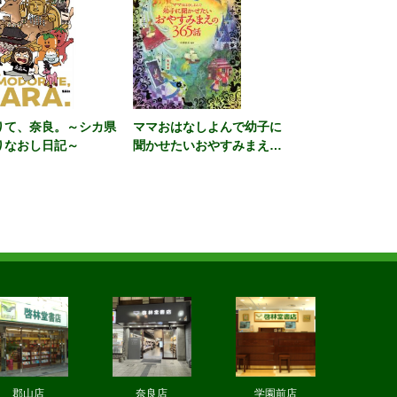
りて、奈良。～シカ県
ママおはなしよんで幼子に
りなおし日記～
聞かせたいおやすみまえの
３６５話 カラー版
郡山店
奈良店
学園前店