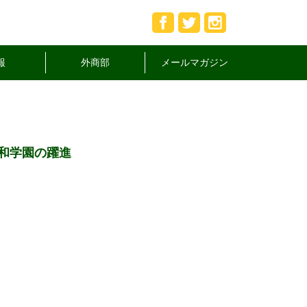
報
外商部
メールマガジン
和学園の躍進