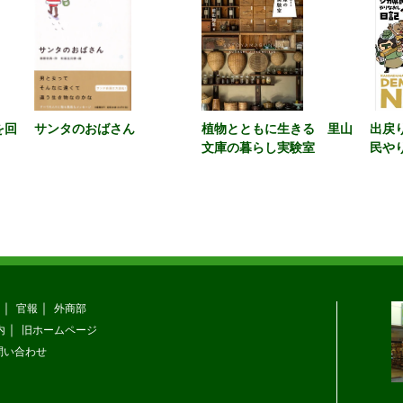
を回
サンタのおばさん
植物とともに生きる 里山
出戻
文庫の暮らし実験室
民や
官報
外商部
内
旧ホームページ
問い合わせ