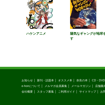
ハケンアニメ
陽気なギャングが地球
す
お知らせ
新刊・話題本
オススメ本
奈良の本
CD・DVD
e-honについて
メルマガ会員募集
メールマガジン
店舗案
会社概要
スタッフ募集
ご利用ガイド
サイトマップ
お