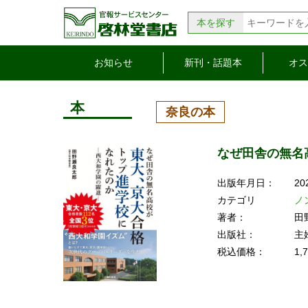
本を探す
お知らせ
新刊・話題本
オス
本
奈良の本
なぜ田舎の無名
出版年月日：
20
カテゴリ
ノ
著者：
田
出版社：
主
税込価格：
1,