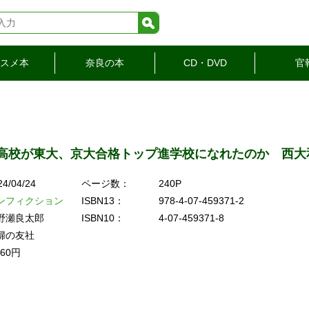
検索
スメ本
奈良の本
CD・DVD
官
高校が東大、京大合格トップ進学校になれたのか 西大
24/04/24
ページ数：
240P
ンフィクション
ISBN13：
978-4-07-459371-2
野瀬良太郎
ISBN10：
4-07-459371-8
婦の友社
760円