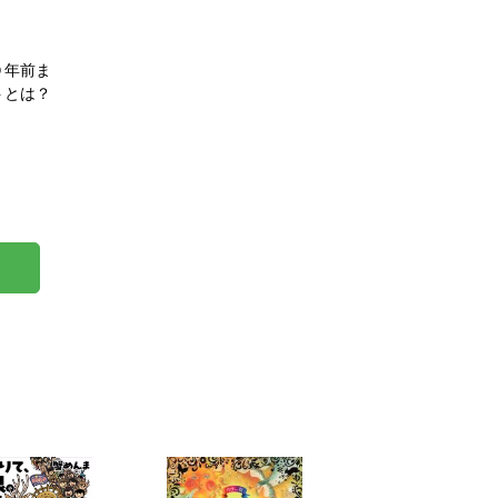
０年前ま
トとは？