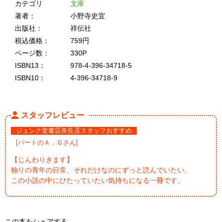
カテゴリ
文庫
著者：
小野寺史宜
出版社：
祥伝社
税込価格：
759円
ページ数：
330P
ISBN13：
978-4-396-34718-5
ISBN10：
4-396-34718-9
スタッフレビュー
ジュンク堂書店奈良店スタッフおすすめ
[パートのＡ．Ｇさん]
【じんわりきます】
独りの青年の日常、それだけなのにずっと読んでいたい。
この小説の中にひたっていたい気持ちになる一冊です。
この本をシェアする