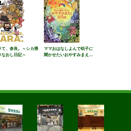
りて、奈良。～シカ県
ママおはなしよんで幼子に
りなおし日記～
聞かせたいおやすみまえの
３６５話 カラー版