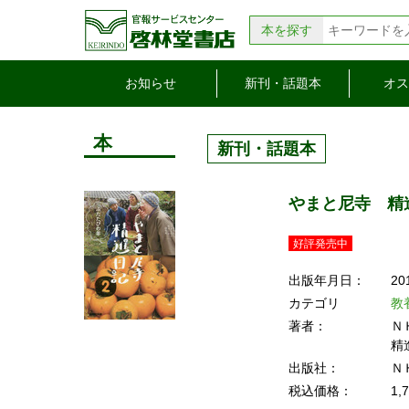
本を探す
お知らせ
新刊・話題本
オス
本
新刊・話題本
やまと尼寺 精進
好評発売中
出版年月日：
20
カテゴリ
教
著者：
Ｎ
精
出版社：
Ｎ
税込価格：
1,