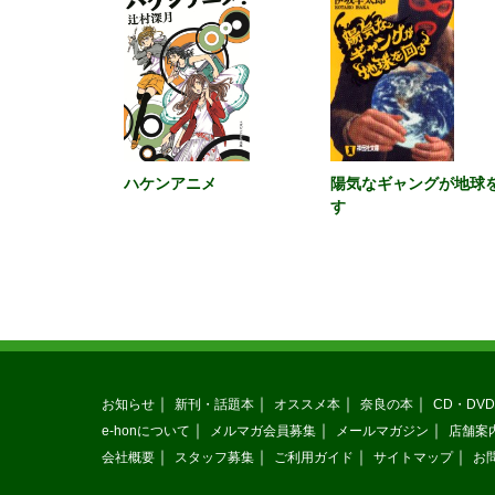
ハケンアニメ
陽気なギャングが地球
す
お知らせ
新刊・話題本
オススメ本
奈良の本
CD・DVD
e-honについて
メルマガ会員募集
メールマガジン
店舗案
会社概要
スタッフ募集
ご利用ガイド
サイトマップ
お