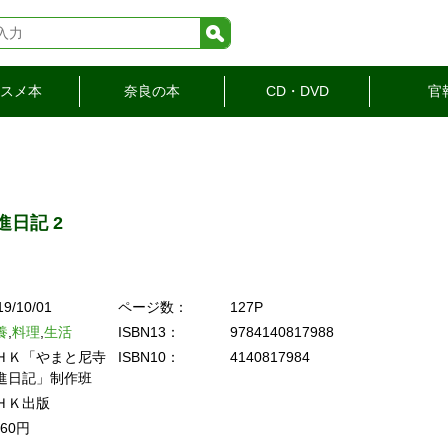
検索
スメ本
奈良の本
CD・DVD
官
日記 2
19/10/01
ページ数：
127P
養
,
料理
,
生活
ISBN13：
9784140817988
ＨＫ「やまと尼寺
ISBN10：
4140817984
進日記」制作班
ＨＫ出版
760円