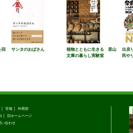
を回
サンタのおばさん
植物とともに生きる 里山
出戻
文庫の暮らし実験室
民や
官報
外商部
内
旧ホームページ
問い合わせ