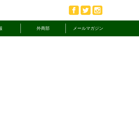
報
外商部
メールマガジン