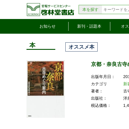
本を探す
お知らせ
新刊・話題本
オス
本
オススメ本
京都・奈良古寺
出版年月日：
20
カテゴリ
新
著者：
古
出版社：
洋
税込価格：
1,