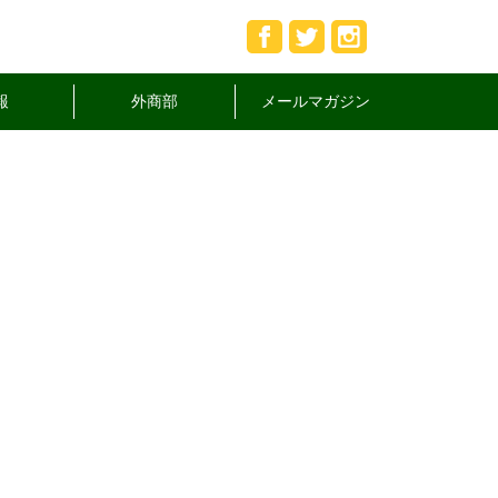
報
外商部
メールマガジン