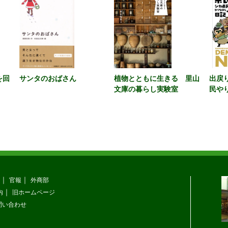
を回
サンタのおばさん
植物とともに生きる 里山
出戻
文庫の暮らし実験室
民や
官報
外商部
内
旧ホームページ
問い合わせ