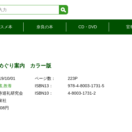
検索
スメ本
奈良の本
CD・DVD
官
めぐり案内 カラー版
19/10/01
ページ数：
223P
書
,
教養
ISBN13：
978-4-8003-1731-5
寺巡礼研究会
ISBN10：
4-8003-1731-2
泉社
408円