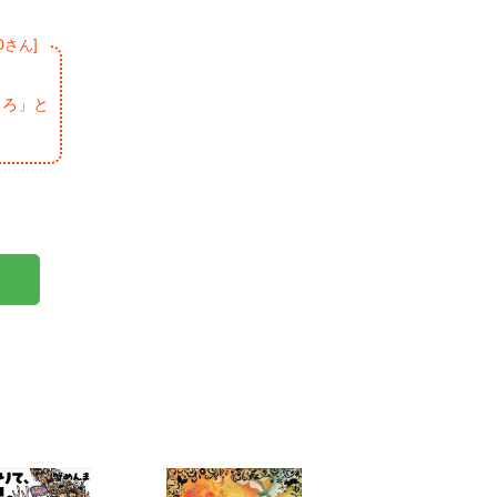
Oさん]
ころ」と