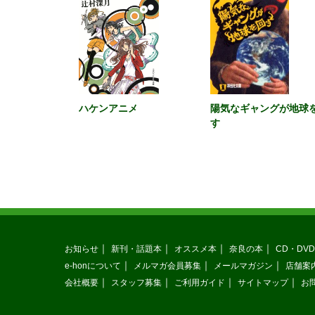
ハケンアニメ
陽気なギャングが地球
す
お知らせ
新刊・話題本
オススメ本
奈良の本
CD・DVD
e-honについて
メルマガ会員募集
メールマガジン
店舗案
会社概要
スタッフ募集
ご利用ガイド
サイトマップ
お