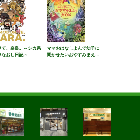
りて、奈良。～シカ県
ママおはなしよんで幼子に
りなおし日記～
聞かせたいおやすみまえの
３６５話 カラー版