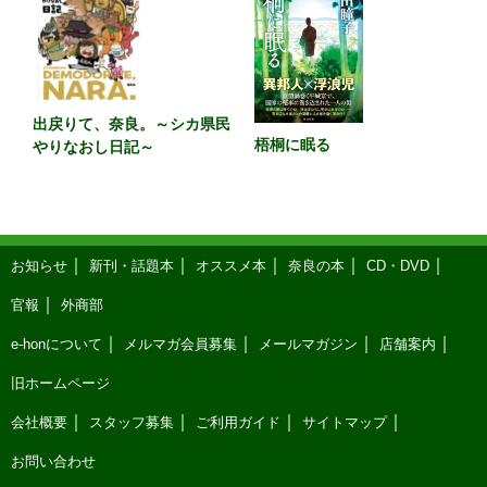
出戻りて、奈良。～シカ県民
梧桐に眠る
やりなおし日記～
お知らせ
新刊・話題本
オススメ本
奈良の本
CD・DVD
官報
外商部
e-honについて
メルマガ会員募集
メールマガジン
店舗案内
旧ホームページ
会社概要
スタッフ募集
ご利用ガイド
サイトマップ
お問い合わせ