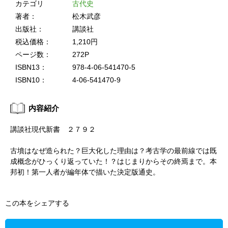
カテゴリ
古代史
著者：
松木武彦
出版社：
講談社
税込価格：
1,210円
ページ数：
272P
ISBN13：
978-4-06-541470-5
ISBN10：
4-06-541470-9
内容紹介
講談社現代新書 ２７９２
古墳はなぜ造られた？巨大化した理由は？考古学の最前線では既
成概念がひっくり返っていた！？はじまりからその終焉まで。本
邦初！第一人者が編年体で描いた決定版通史。
この本をシェアする