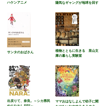
ハケンアニメ
陽気なギャングが地球を回す
植物とともに生きる 里山文
サンタのおばさん
庫の暮らし実験室
出戻りて、奈良。～シカ県民
ママおはなしよんで幼子に聞
やりなおし日記～