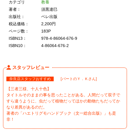
カテゴリ
教養
著者：
須黒達巳
出版社：
ベレ出版
税込価格：
2,200円
ページ数：
183P
ISBN13：
978-4-86064-676-9
ISBN10：
4-86064-676-2
スタッフレビュー
奈良店スタッフおすすめ
[パートのＹ．Ｋさん]
【三者三様、十人十色】
タイトルそのままの事を思ったことがある。人間だって双子で
すら違うように、虫だって植物だってほかの動物たちだってか
なり差異があるのだ。
著者の「ハエトリグモハンドブック（文一総合出版）」も是
非！