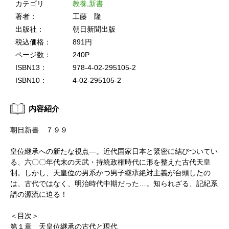
カテゴリ
教養
,
新書
著者：
工藤 隆
出版社：
朝日新聞出版
税込価格：
891円
ページ数：
240P
ISBN13：
978-4-02-295105-2
ISBN10：
4-02-295105-2
内容紹介
朝日新書 ７９９
皇位継承への新たな視点―。近代国家日本と緊密に結びついてい
る、六〇〇年代末の天武・持統政権時代に形を整えた古代天皇
制。しかし、天皇位の男系かつ男子継承絶対主義が台頭したの
は、古代ではなく、明治時代中期だった…。知られざる、記紀系
譜の源流に迫る！
＜目次＞
第１章 天皇位継承の古代と現代