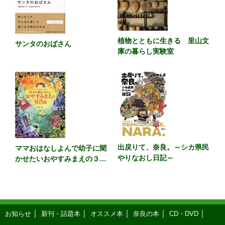
植物とともに生きる 里山文
サンタのおばさん
庫の暮らし実験室
出戻りて、奈良。～シカ県民
ママおはなしよんで幼子に聞
やりなおし日記～
かせたいおやすみまえの３６
５話 カラー版
お知らせ
新刊・話題本
オススメ本
奈良の本
CD・DVD