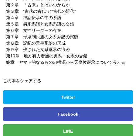
第２章 「古来」とはいつからか
第３章 “古代の古代”と“古代の近代”
第４章 神話伝承の中の系譜
第５章 男系系譜と女系系譜の交錯
第６章 女性リーダーの存在
第７章 母系制民族の女系系譜の実態
第８章 記紀の天皇系譜の形成
第９章 残された女系継承の痕跡
第10章 地方有力者層の男系・女系の交錯
終章 ヤマト的なるものの根源から天皇位継承について考える
この本をシェアする
Twitter
Facebook
LINE