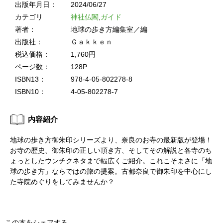
出版年月日：
2024/06/27
カテゴリ
神社仏閣
,
ガイド
著者：
地球の歩き方編集室／編
出版社：
Ｇａｋｋｅｎ
税込価格：
1,760円
ページ数：
128P
ISBN13：
978-4-05-802278-8
ISBN10：
4-05-802278-7
内容紹介
地球の歩き方御朱印シリーズより、奈良のお寺の最新版が登場！
お寺の歴史、御朱印の正しい頂き方、そしてその解説と各寺のち
ょっとしたウンチクネタまで幅広くご紹介。これこそまさに「地
球の歩き方」ならではの旅の提案。古都奈良で御朱印を中心にし
た寺院めぐりをしてみませんか？
この本をシェアする