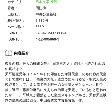
カテゴリ
日本文学
,
小説
著者：
周防柳
出版社：
中央公論新社
税込価格：
2,530円
ページ数：
368P
ISBN13：
978-4-12-005868-4
ISBN10：
4-12-005868-9
内容紹介
奈良の都、最大の醜聞女帝×「日本三悪人」道鏡－－許されぬ恋
の真相は？
天平勝宝元年（７４９年）に即位した孝謙天皇（のちに称徳天皇
として重祚）は、「奈良の大仏」造立で知られる父・聖武天皇の
後継者として、２１歳で史上唯一の女性皇太子となった。即位
後、近臣・藤原仲麻呂に支えられ治世は安定しているかと思われ
たが……。平城京が騒然とした皇室スキャンダルと、天智天皇以
降の皇統の謎に迫る、中山義秀文学賞受賞第一作。