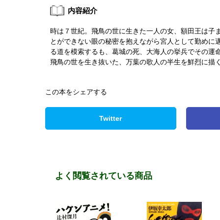
内容紹介
時は７世紀。飛鳥の世に生きた一人の女、額田王は子
とができない眼の秘密を抱えながら宮人として勤めに
る道を模索するも、葛城の死、大海人の挙兵でその運
飛鳥の世を生き抜いた、万葉の歌人の半生を鮮烈に描
この本をシェアする
Twitter
よく閲覧されている商品