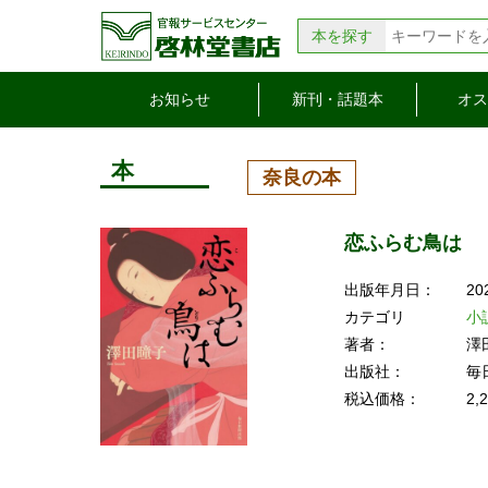
本を探す
お知らせ
新刊・話題本
オス
本
奈良の本
恋ふらむ鳥は
出版年月日：
20
カテゴリ
小
著者：
澤
出版社：
毎
税込価格：
2,