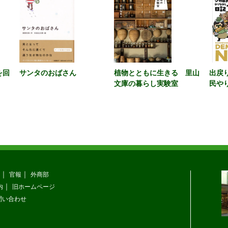
を回
サンタのおばさん
植物とともに生きる 里山
出戻
文庫の暮らし実験室
民や
官報
外商部
内
旧ホームページ
問い合わせ