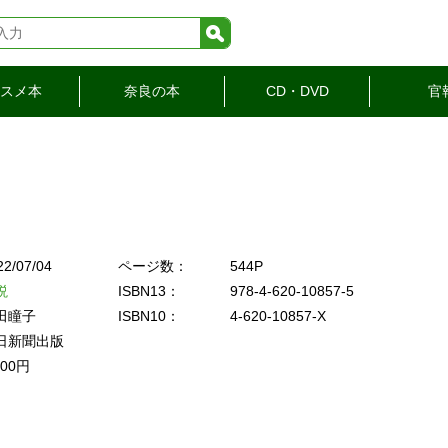
検索
スメ本
奈良の本
CD・DVD
官
22/07/04
ページ数：
544P
説
ISBN13：
978-4-620-10857-5
田瞳子
ISBN10：
4-620-10857-X
日新聞出版
200円