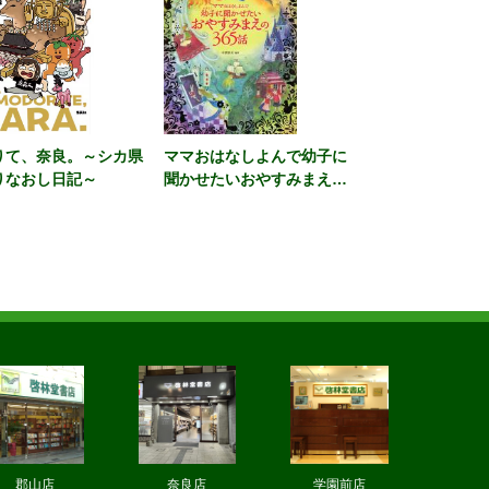
りて、奈良。～シカ県
ママおはなしよんで幼子に
りなおし日記～
聞かせたいおやすみまえの
３６５話 カラー版
郡山店
奈良店
学園前店