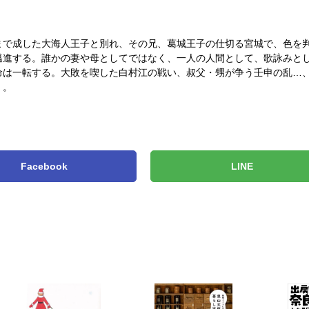
まで成した大海人王子と別れ、その兄、葛城王子の仕切る宮城で、色を
邁進する。誰かの妻や母としてではなく、一人の人間として、歌詠みと
命は一転する。大敗を喫した白村江の戦い、叔父・甥が争う壬申の乱…
く。
Facebook
LINE