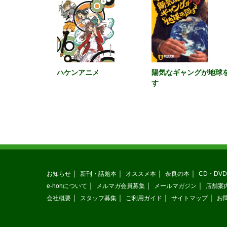
ハケンアニメ
陽気なギャングが地球
す
お知らせ
新刊・話題本
オススメ本
奈良の本
CD・DVD
e-honについて
メルマガ会員募集
メールマガジン
店舗案
会社概要
スタッフ募集
ご利用ガイド
サイトマップ
お