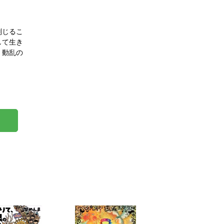
判じるこ
して生き
、動乱の