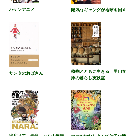
ハケンアニメ
陽気なギャングが地球を回す
植物とともに生きる 里山文
サンタのおばさん
庫の暮らし実験室
出戻りて、奈良。～シカ県民