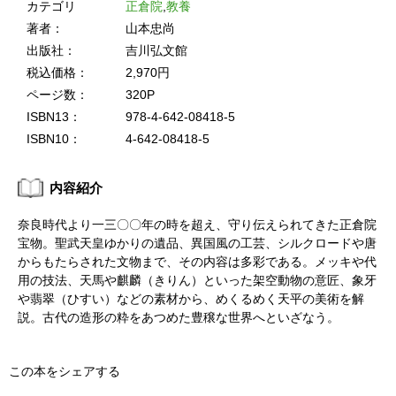
カテゴリ
正倉院
,
教養
著者：
山本忠尚
出版社：
吉川弘文館
税込価格：
2,970円
ページ数：
320P
ISBN13：
978-4-642-08418-5
ISBN10：
4-642-08418-5
内容紹介
奈良時代より一三〇〇年の時を超え、守り伝えられてきた正倉院
宝物。聖武天皇ゆかりの遺品、異国風の工芸、シルクロードや唐
からもたらされた文物まで、その内容は多彩である。メッキや代
用の技法、天馬や麒麟（きりん）といった架空動物の意匠、象牙
や翡翠（ひすい）などの素材から、めくるめく天平の美術を解
説。古代の造形の粋をあつめた豊穣な世界へといざなう。
この本をシェアする