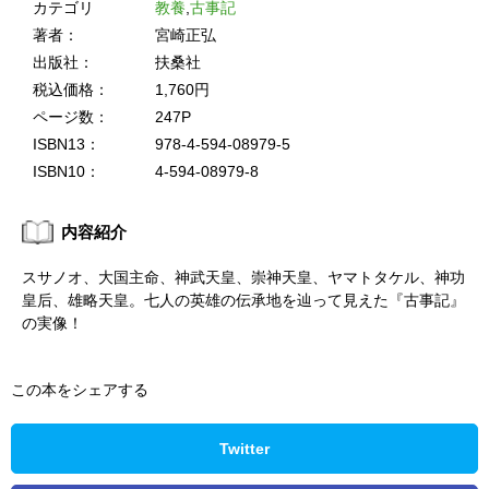
カテゴリ
教養
,
古事記
著者：
宮崎正弘
出版社：
扶桑社
税込価格：
1,760円
ページ数：
247P
ISBN13：
978-4-594-08979-5
ISBN10：
4-594-08979-8
内容紹介
スサノオ、大国主命、神武天皇、崇神天皇、ヤマトタケル、神功
皇后、雄略天皇。七人の英雄の伝承地を辿って見えた『古事記』
の実像！
この本をシェアする
Twitter