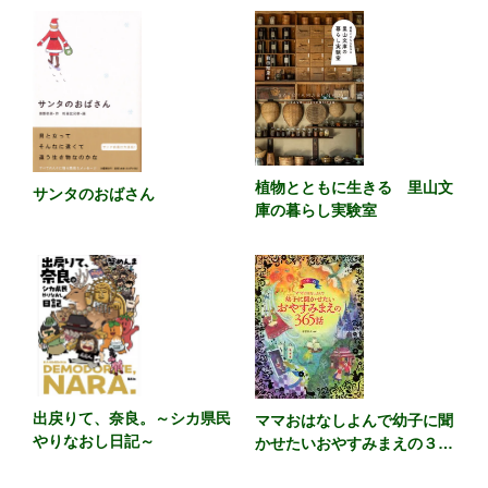
植物とともに生きる 里山文
サンタのおばさん
庫の暮らし実験室
出戻りて、奈良。～シカ県民
ママおはなしよんで幼子に聞
やりなおし日記～
かせたいおやすみまえの３６
５話 カラー版