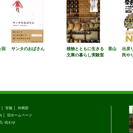
を回
サンタのおばさん
植物とともに生きる 里山
出戻
文庫の暮らし実験室
民や
官報
外商部
内
旧ホームページ
問い合わせ