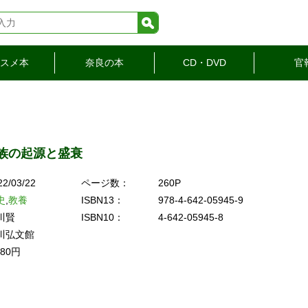
検索
スメ本
奈良の本
CD・DVD
官
族の起源と盛衰
22/03/22
ページ数：
260P
史
,
教養
ISBN13：
978-4-642-05945-9
川賢
ISBN10：
4-642-05945-8
川弘文館
980円