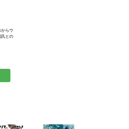
承からウ
我氏との