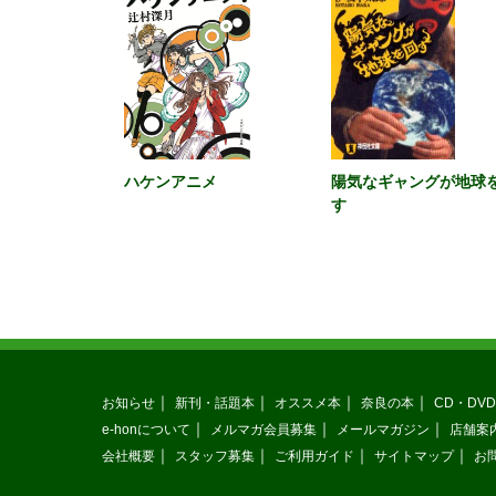
ハケンアニメ
陽気なギャングが地球
す
お知らせ
新刊・話題本
オススメ本
奈良の本
CD・DVD
e-honについて
メルマガ会員募集
メールマガジン
店舗案
会社概要
スタッフ募集
ご利用ガイド
サイトマップ
お