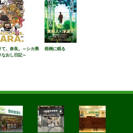
りて、奈良。～シカ県
梧桐に眠る
りなおし日記～