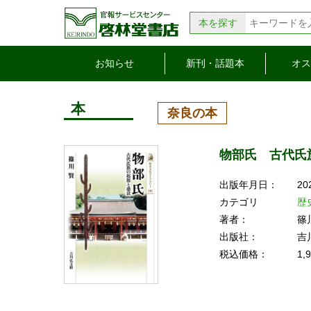
本を探す
お知らせ
新刊・話題本
オス
本
奈良の本
物部氏 古代氏
出版年月日：
20
カテゴリ
歴
著者：
篠
出版社：
吉
税込価格：
1,