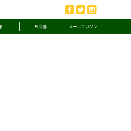
報
外商部
メールマガジン