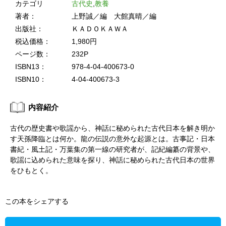
カテゴリ
古代史
,
教養
著者：
上野誠／編 大館真晴／編
出版社：
ＫＡＤＯＫＡＷＡ
税込価格：
1,980円
ページ数：
232P
ISBN13：
978-4-04-400673-0
ISBN10：
4-04-400673-3
内容紹介
古代の歴史書や歌謡から、神話に秘められた古代日本を解き明か
す天孫降臨とは何か。龍の伝説の意外な起源とは。古事記・日本
書紀・風土記・万葉集の第一線の研究者が、記紀編纂の背景や、
歌謡に込められた意味を探り、神話に秘められた古代日本の世界
をひもとく。
この本をシェアする