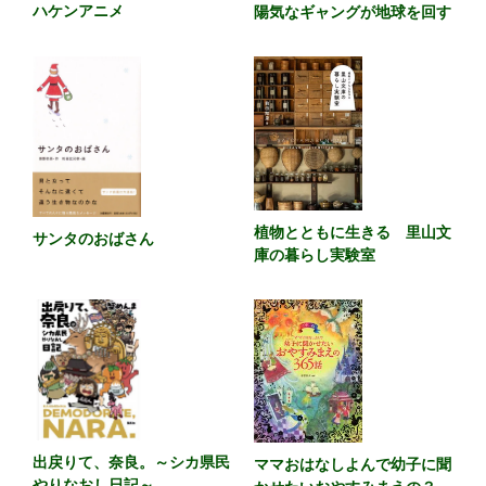
ハケンアニメ
陽気なギャングが地球を回す
植物とともに生きる 里山文
サンタのおばさん
庫の暮らし実験室
出戻りて、奈良。～シカ県民
ママおはなしよんで幼子に聞
やりなおし日記～