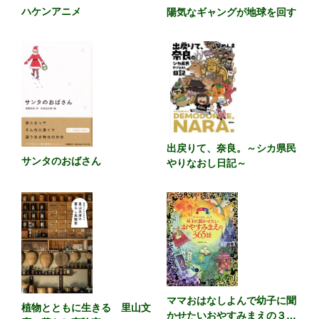
ハケンアニメ
陽気なギャングが地球を回す
出戻りて、奈良。～シカ県民
サンタのおばさん
やりなおし日記～
ママおはなしよんで幼子に聞
植物とともに生きる 里山文
かせたいおやすみまえの３６