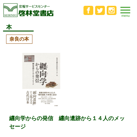
本
奈良の本
纒向学からの発信 纒向遺跡から１４人のメッ
セージ