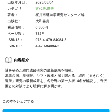
出版年月日：
2023/03/04
カテゴリ
古代史
,
歴史
著者：
桜井市纒向学研究センター／編
出版社：
大和書房
税込価格：
6,380円
ページ数：
732P
ISBN13：
978-4-479-84084-8
ISBN10：
4-479-84084-2
内容紹介
謎を秘めた纒向遺跡研究の最新成果を掲載。
邪馬台国、卑弥呼、ヤマト政権と深く関わる「纒向（まきむく）
遺跡」研究の最新成果を、各分野の第一人者14名が解説し、寺沢
薫との対談でより明解に解き明かす。
この本をシェアする