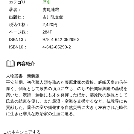
カテゴリ
歴史
著者：
虎尾達哉
出版社：
吉川弘文館
税込価格：
2,420円
ページ数：
284P
ISBN13：
978-4-642-05299-3
ISBN10：
4-642-05299-2
内容紹介
人物叢書 新装版
平安前期、初代蔵人頭を務めた藤原北家の貴族。嵯峨天皇の信任
厚く、側近として政界の頂点に立ち、のちの摂関家興隆の基礎を
築いた。漢詩、薫物にも才を発揮したほか、藤原氏の族長として
氏族の結束を促し、また最澄・空海を支援するなど、仏教界にも
貢献した。薬子の変や頻発する自然災害に大きく左右された時代
に生きた非凡な政治家の生涯に迫る。
この本をシェアする