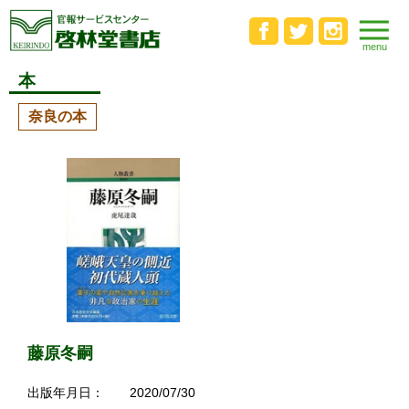
本
奈良の本
藤原冬嗣
出版年月日：
2020/07/30