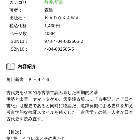
カテゴリ
教養
,
新書
著者：
森浩一
出版社：
ＫＡＤＯＫＡＷＡ
税込価格：
1,430円
ページ数：
408P
ISBN13：
978-4-04-082505-2
ISBN10：
4-04-082505-5
内容紹介
角川新書 Ｋ－４４６
古代史を科学的考古学で読み直した画期的名著
伊勢と出雲、ヤマトタケル、天皇陵古墳……『古事記』と『日本
書紀』は歴史であると同時に物語だ。遺跡発掘による史料を加え
考古学的な検証スタイルを確立した「古代学」の第一人者が日本
古代史を読み直す。
【目次】
第1章 イワレ彦とその妻たち