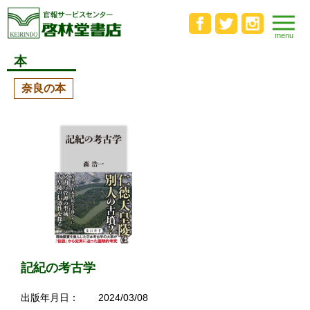
本
奈良の本
記紀の考古学
出版年月日：
2024/03/08