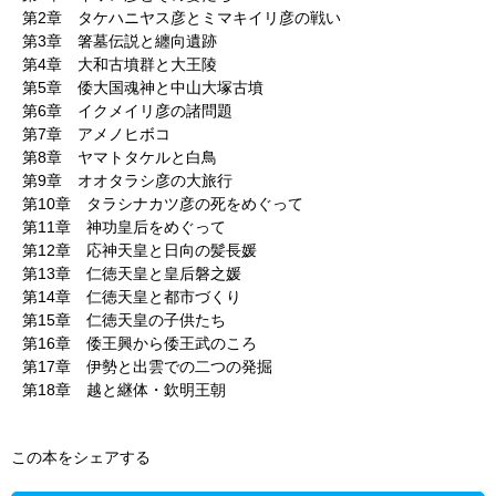
第2章 タケハニヤス彦とミマキイリ彦の戦い
第3章 箸墓伝説と纏向遺跡
第4章 大和古墳群と大王陵
第5章 倭大国魂神と中山大塚古墳
第6章 イクメイリ彦の諸問題
第7章 アメノヒボコ
第8章 ヤマトタケルと白鳥
第9章 オオタラシ彦の大旅行
第10章 タラシナカツ彦の死をめぐって
第11章 神功皇后をめぐって
第12章 応神天皇と日向の髪長媛
第13章 仁徳天皇と皇后磐之媛
第14章 仁徳天皇と都市づくり
第15章 仁徳天皇の子供たち
第16章 倭王興から倭王武のころ
第17章 伊勢と出雲での二つの発掘
第18章 越と継体・欽明王朝
この本をシェアする