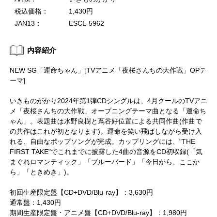
税込価格：
1,430円
JAN13：
ESCL-5962
内容紹介
NEW SG「運命ちゃん」[TVアニメ「夜桜さんちの大作戦」OPテ
ーマ]
いきものがかり2024年第1弾CDシングルは、4月クールのTVアニ
メ「夜桜さんちの大作戦」オープニングテーマ曲となる「運命ち
ゃん」。表題曲は水野良樹と蔦谷好位置による共同作曲(作曲で
の共作はこれが初となります)。運命を笑い飛ばしながら受け入
れる、自由なポップソングが完成。カップリングには、"THE
FIRST TAKE"でこれまでに披露した4曲の音源をCD初収録(「気
まぐれロマンティック」「ブルーバード」「今日から、ここか
ら」「ときめき」)。
初回生産限定盤【CD+DVD/Blu-ray】：3,630円
通常盤：1,430円
期間生産限定盤・アニメ盤【CD+DVD/Blu-ray】：1,980円