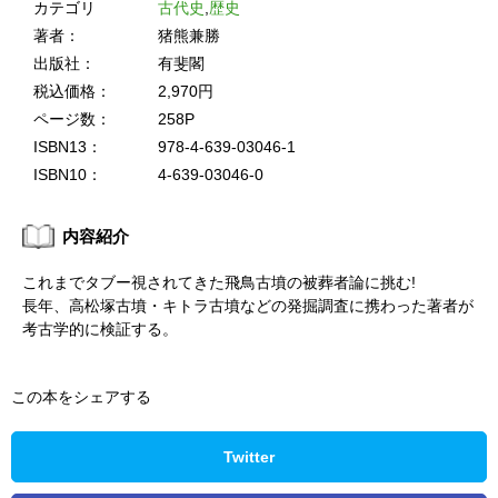
カテゴリ
古代史
,
歴史
著者：
猪熊兼勝
出版社：
有斐閣
税込価格：
2,970円
ページ数：
258P
ISBN13：
978-4-639-03046-1
ISBN10：
4-639-03046-0
内容紹介
これまでタブー視されてきた飛鳥古墳の被葬者論に挑む!
長年、高松塚古墳・キトラ古墳などの発掘調査に携わった著者が
考古学的に検証する。
この本をシェアする
Twitter