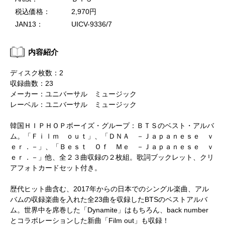
税込価格：
2,970円
JAN13：
UICV-9336/7
内容紹介
ディスク枚数：2
収録曲数：23
メーカー：ユニバーサル ミュージック
レーベル：ユニバーサル ミュージック
韓国ＨＩＰＨＯＰボーイズ・グループ：ＢＴＳのベスト・アルバ
ム。「Ｆｉｌｍ ｏｕｔ」、「ＤＮＡ －Ｊａｐａｎｅｓｅ ｖ
ｅｒ．－」、「Ｂｅｓｔ Ｏｆ Ｍｅ －Ｊａｐａｎｅｓｅ ｖ
ｅｒ．－」他、全２３曲収録の２枚組。歌詞ブックレット、クリ
アフォトカードセット付き。
歴代ヒット曲含む、2017年からの日本でのシングル楽曲、アル
バムの収録楽曲を入れた全23曲を収録したBTSのベストアルバ
ム。世界中を席巻した「Dynamite」はもちろん、back number
とコラボレーションした新曲「Film out」も収録！