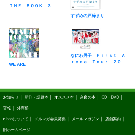
ＴＨＥ ＢＯＯＫ ３
すずめの戸締まり
なにわ男子 Ｆｉｒｓｔ Ａ
ｒｅｎａ Ｔｏｕｒ ２０２
WE ARE
１ ＃なにわ男子しか勝たん
お知らせ
新刊・話題本
オススメ本
奈良の本
CD・DVD
官報
外商部
e-honについて
メルマガ会員募集
メールマガジン
店舗案内
旧ホームページ