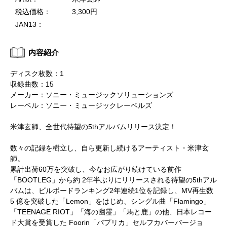
税込価格：
3,300円
JAN13：
内容紹介
ディスク枚数：1
収録曲数：15
メーカー：ソニー・ミュージックソリューションズ
レーベル：ソニー・ミュージックレーベルズ
米津玄師、全世代待望の5thアルバムリリース決定！
数々の記録を樹立し、自ら更新し続けるアーティスト・米津玄
師。
累計出荷60万を突破し、今なお広がり続けている前作
「BOOTLEG」から約 2年半ぶりにリリースされる待望の5thアル
バムは、ビルボードランキング2年連続1位を記録し、MV再生数
5 億を突破した「Lemon」をはじめ、シングル曲「Flamingo」
「TEENAGE RIOT」「海の幽霊」「馬と鹿」の他、日本レコー
ド大賞を受賞した Foorin「パプリカ」セルフカバーバージョ