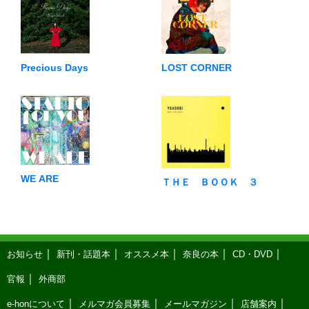
Precious Days
LOST CORNER
WE ARE
ＴＨＥ ＢＯＯＫ ３
お知らせ
新刊・話題本
オススメ本
奈良の本
CD・DVD
官報
外商部
e-honについて
メルマガ会員募集
メールマガジン
店舗案内