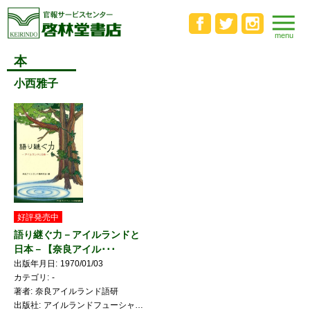
本
小西雅子
好評発売中
語り継ぐ力－アイルランドと
日本－【奈良アイル･･･
出版年月日
1970/01/03
カテゴリ
-
著者
奈良アイルランド語研
出版社
アイルランドフューシャ奈良書店