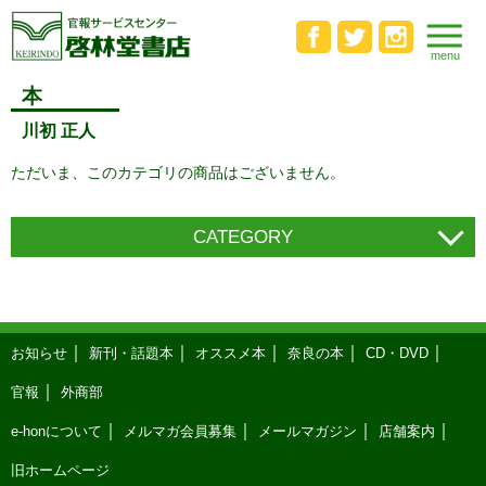
本
川初 正人
ただいま、このカテゴリの商品はございません。
CATEGORY
お知らせ
新刊・話題本
オススメ本
奈良の本
CD・DVD
官報
外商部
e-honについて
メルマガ会員募集
メールマガジン
店舗案内
旧ホームページ