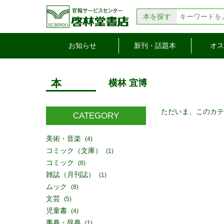
本を探す
お知らせ
新刊・話題本
オス
本
横林 宜博
ただいま、このカテ
CATEGORY
美術・音楽
(4)
コミック（文庫）
(1)
コミック
(8)
雑誌（月刊誌）
(1)
ムック
(8)
文芸
(5)
児童書
(4)
事典・辞典
(1)