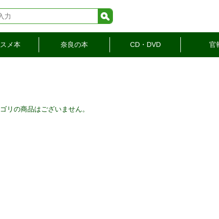
検索
スメ本
奈良の本
CD・DVD
官
ゴリの商品はございません。