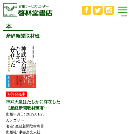
本
産経新聞取材班
好評発売中
神武天皇はたしかに存在した
【産経新聞取材班著･･･
出版年月日
2019/01/25
カテゴリ
-
著者
産経新聞取材班著
出版社
潮書房光人社