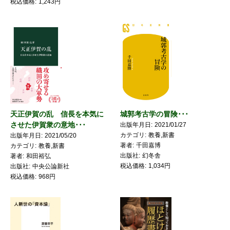
税込価格
1,243円
天正伊賀の乱 信長を本気に
城郭考古学の冒険･･･
させた伊賀衆の意地･･･
出版年月日
2021/01/27
カテゴリ
教養,新書
出版年月日
2021/05/20
著者
千田嘉博
カテゴリ
教養,新書
出版社
幻冬舎
著者
和田裕弘
税込価格
1,034円
出版社
中央公論新社
税込価格
968円