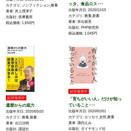
ッタ、食品ロス･･･
カテゴリ
ノンフィクション,教養
出版年月日
2020/12/15
著者
井上理津子
カテゴリ
教養,新書
出版社
筑摩書房
著者
井出留美
税込価格
1,650円
出版社
PHP研究所
税込価格
1,045円
好評発売中
好評発売中
「育ちがいい人」だけが知っ
ていること･･･
還暦からの底力
出版年月日
2020/02/01
出版年月日
2020/05/20
カテゴリ
エッセイ,女性,教養
カテゴリ
教養,新書
著者
諏内えみ
著者
出口治明
出版社
ダイヤモンド社
出版社
講談社