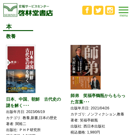
本
教養
師弟 笑福亭鶴瓶からもらっ
日本、中国、朝鮮 古代史の
た言葉･･･
謎を解く･･･
出版年月日
2021/04/26
出版年月日
2023/06/19
カテゴリ
ノンフィクション,教養
カテゴリ
教養,新書,日本の歴史
著者
笑福亭銀瓶
著者
関裕二
出版社
西日本出版社
出版社
ＰＨＰ研究所
税込価格
1,980円