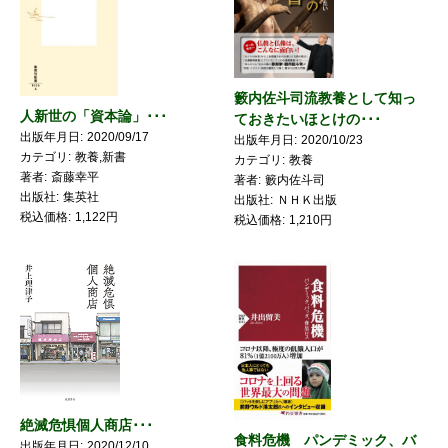
籔内佐斗司流教養として知っ
人新世の「資本論」･･･
ておきたいほとけの･･･
出版年月日
2020/09/17
出版年月日
2020/10/23
カテゴリ
教養,新書
カテゴリ
教養
著者
斎藤幸平
著者
籔内佐斗司
出版社
集英社
出版社
ＮＨＫ出版
税込価格
1,122円
税込価格
1,210円
絶滅危惧個人商店･･･
食料危機 パンデミック、バ
出版年月日
2020/12/10