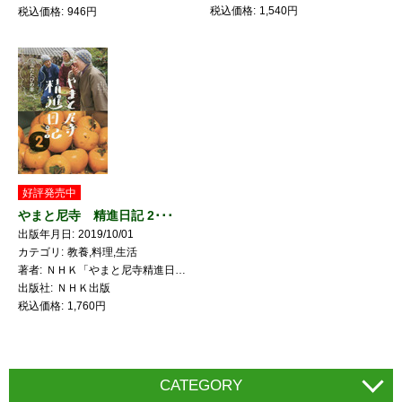
税込価格
1,540円
税込価格
946円
好評発売中
やまと尼寺 精進日記 2･･･
出版年月日
2019/10/01
カテゴリ
教養,料理,生活
著者
ＮＨＫ「やまと尼寺精進日記」制作班
出版社
ＮＨＫ出版
税込価格
1,760円
CATEGORY