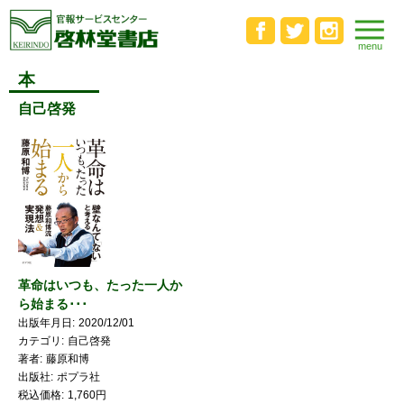
本
自己啓発
革命はいつも、たった一人か
ら始まる･･･
出版年月日
2020/12/01
カテゴリ
自己啓発
著者
藤原和博
出版社
ポプラ社
税込価格
1,760円