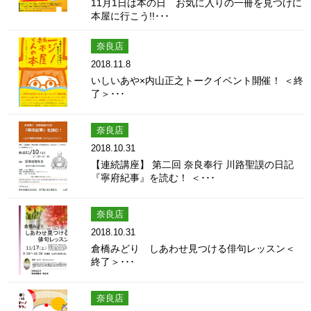
11月1日は本の日 お気に入りの一冊を見つけに
本屋に行こう!!･･･
奈良店
2018.11.8
いしいあや×内山正之トークイベント開催！ ＜終
了＞･･･
奈良店
2018.10.31
【連続講座】 第二回 奈良奉行 川路聖謨の日記
『寧府紀事』を読む！ ＜･･･
奈良店
2018.10.31
倉橋みどり しあわせ見つける俳句レッスン＜
終了＞･･･
奈良店