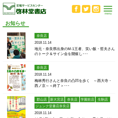
お知らせ
奈良店
2018.11.14
地元・奈良県出身のM-1王者、笑い飯・哲夫さん
のトーク＆サイン会を開催し･･･
奈良店
2018.11.14
梅林秀行さんと奈良の凸凹を歩く ～西大寺・
西ノ京～＜終了＞･･･
郡山店
新大宮店
奈良店
学園前店
生駒店
ジュンク堂書店奈良店
2018.11.14