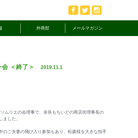
報
外商部
メールマガジン
ン会 ＜終了＞
2019.11.1
ほろばソムリエの会理事で、奈良もちいどの商店街理事長の
しました。
中のご夫妻の飛び入り参加もあり、松森様を大きな拍手