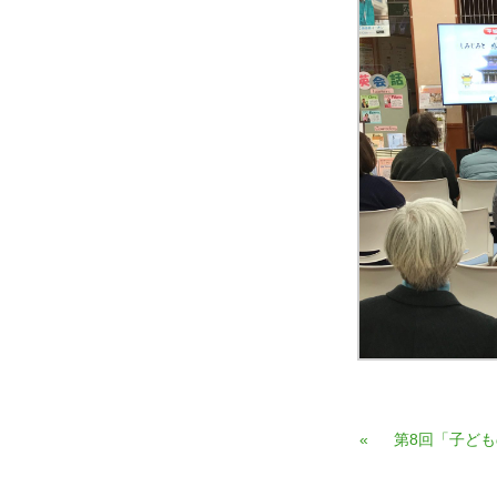
«
第8回「子ど