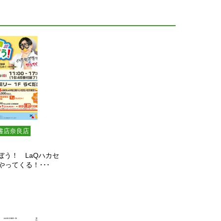
書店奈良店
ぼう！ LaQハカセ
やってくる！･･･