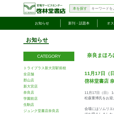
本を探す
お知らせ
新刊・話題本
オス
お知らせ
奈良まほろ
CATEGORY
トライプラス新大宮駅前校
11月17日（日
全店舗
郡山店
啓林堂書店 
新大宮店
奈良店
11月17日（日）
松森重博氏をお迎
学園前店
生駒店
会場にはソムリエ
ジュンク堂書店奈良店