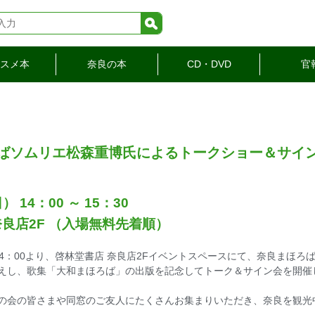
検索
スメ本
奈良の本
CD・DVD
官
ばソムリエ松森重博氏によるトークショー＆サイ
） 14：00 ～ 15：30
奈良店2F （入場無料先着順）
 14：00より、啓林堂書店 奈良店2Fイベントスペースにて、奈良ま
えし、歌集「大和まほろば」の出版を記念してトーク＆サイン会を開催
の会の皆さまや同窓のご友人にたくさんお集まりいただき、奈良を観光