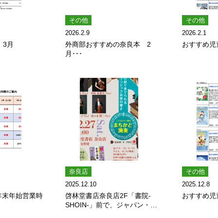
その他
その他
2026.2.9
2026.2.1
 3月
外商部おすすめの奈良本 2
おすすめ児
月･･･
奈良店
その他
2025.12.10
2025.12.8
年 年末年始営業時
啓林堂書店奈良店2F「書院-
おすすめ児
SHOIN-」前で、ジャパン・ナ
ショナル・オ･･･