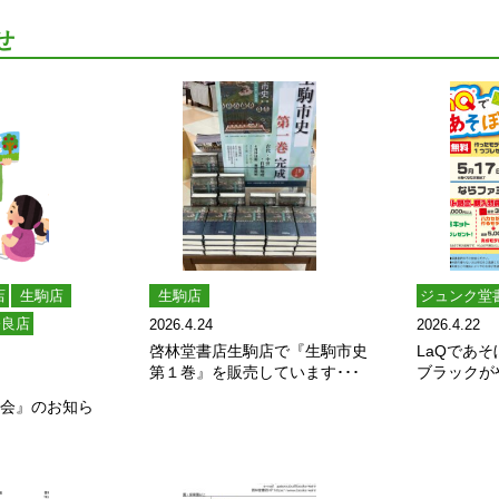
せ
店
生駒店
生駒店
ジュンク堂
奈良店
2026.4.24
2026.4.22
啓林堂書店生駒店で『生駒市史
LaQであそ
第１巻』を販売しています･･･
ブラックが
し会』のお知ら