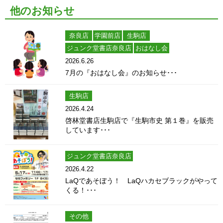
他のお知らせ
奈良店
学園前店
生駒店
ジュンク堂書店奈良店
おはなし会
2026.6.26
7月の『おはなし会』のお知らせ･･･
生駒店
2026.4.24
啓林堂書店生駒店で『生駒市史 第１巻』を販売
しています･･･
ジュンク堂書店奈良店
2026.4.22
LaQであそぼう！ LaQハカセブラックがやって
くる！･･･
その他