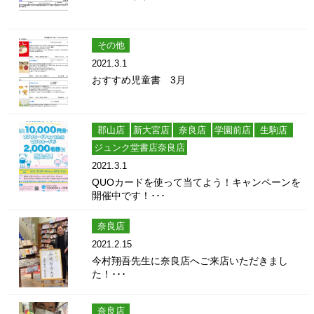
その他
2021.3.1
おすすめ児童書 3月
郡山店
新大宮店
奈良店
学園前店
生駒店
ジュンク堂書店奈良店
2021.3.1
QUOカードを使って当てよう！キャンペーンを
開催中です！･･･
奈良店
2021.2.15
今村翔吾先生に奈良店へご来店いただきまし
た！･･･
奈良店