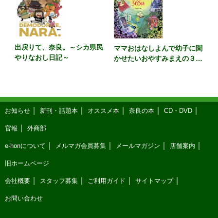
出戻りて、奈良。～シカ県民
ママおはなしよんで幼子に聞
やりなおし日記～
かせたいおやすみまえの３６
５話 カラー版
お知らせ
新刊・話題本
オススメ本
奈良の本
CD・DVD
官報
外商部
e-honについて
メルマガ会員募集
メールマガジン
店舗案内
旧ホームページ
会社概要
スタッフ募集
ご利用ガイド
サイトマップ
お問い合わせ