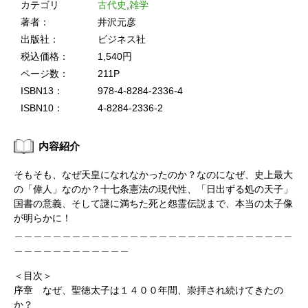
カテゴリ
古代史
,
雑学
著者：
井沢元彦
出版社：
ビジネス社
税込価格：
1,540円
ページ数：
211P
ISBN13：
978-4-8284-2336-4
ISBN10：
4-8284-2336-2
内容紹介
そもそも、なぜ天皇になれなかったのか？なのになぜ、史上最大
の「偉人」なのか？十七条憲法の現代性、「日出ずる処の天子」
国書の意義、そして謎に満ちた死と怨霊伝説まで、本当の太子像
が明らかに！
＿＿＿＿＿＿＿＿＿＿＿＿＿＿＿＿＿＿＿＿＿＿＿＿＿＿＿＿＿
＿＿＿＿＿＿＿＿＿＿＿＿
＜目次＞
序章 なぜ、聖徳太子は１４００年間、崇拝され続けてきたの
か？