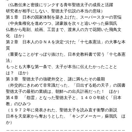
（仏教伝来と密接にリンクする青年聖徳太子の成長と活躍
研究者が相手にしない、聖徳太子伝説の本当の意味）
第１章 日本の国家体制を築き上げた、スーパースターの苦悩
（中央集権化を進めつつ、諸豪族を次々と追いやった蘇我氏
仏教から彫刻、絵画、工芸まで、渡来人の力で花開いた飛鳥文
化 ほか）
第２章 日本人のＤＮＡを決定づけた「十七条憲法」の大事な本
質
（重要なことがすっぽり抜けた、日本史教科書で習う「十七条憲
法」
もっとも大事な第一条で、太子が本当に伝えたかったことと
は？ ほか）
第３章 聖徳太子の強硬外交と、謎に満ちたその最期
（外交的にきわめて非常識だった、「日出ずる処の天子」の国書
聖徳太子の最初の業績は、朝鮮への出兵計画だった！ ほか）
第４章 「怨霊」となった聖徳太子と、１４００年続く「日本
教」のひみつ
（１９７２年に発表された、聖徳太子を読み直す衝撃の新説
日本を天皇家から奪おうとした、「キングメーカー」蘇我氏 ほ
か）
＿＿＿＿＿＿＿＿＿＿＿＿＿＿＿＿＿＿＿＿＿＿＿＿＿＿＿＿＿