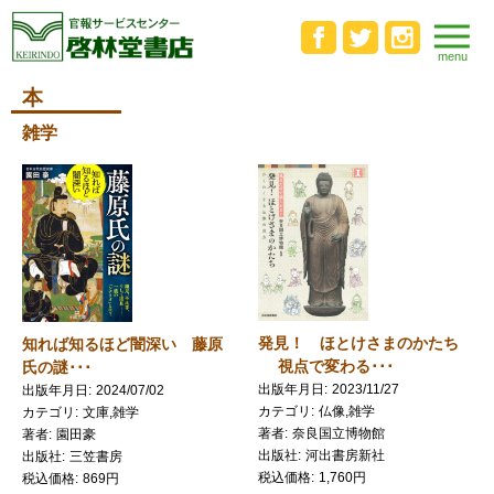
本
雑学
発見！ ほとけさまのかたち
知れば知るほど闇深い 藤原
視点で変わる･･･
氏の謎･･･
出版年月日
2023/11/27
出版年月日
2024/07/02
カテゴリ
仏像,雑学
カテゴリ
文庫,雑学
著者
奈良国立博物館
著者
園田豪
出版社
河出書房新社
出版社
三笠書房
税込価格
1,760円
税込価格
869円