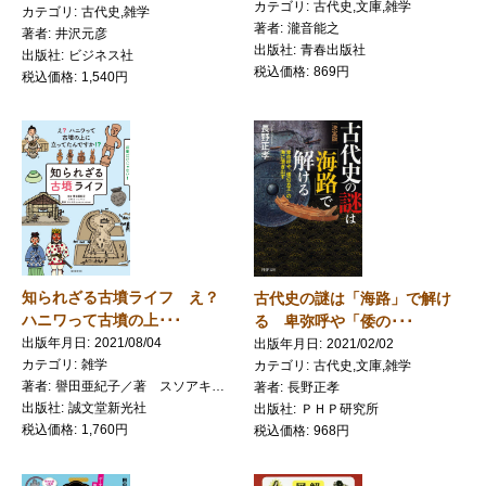
カテゴリ
古代史,文庫,雑学
カテゴリ
古代史,雑学
著者
瀧音能之
著者
井沢元彦
出版社
青春出版社
出版社
ビジネス社
税込価格
869円
税込価格
1,540円
知られざる古墳ライフ え？
古代史の謎は「海路」で解け
ハニワって古墳の上･･･
る 卑弥呼や「倭の･･･
出版年月日
2021/08/04
出版年月日
2021/02/02
カテゴリ
雑学
カテゴリ
古代史,文庫,雑学
著者
譽田亜紀子／著 スソアキコ／イラスト 松木武彦／監修
著者
長野正孝
出版社
誠文堂新光社
出版社
ＰＨＰ研究所
税込価格
1,760円
税込価格
968円