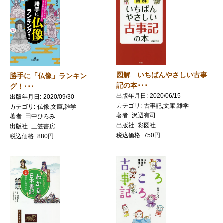
図解 いちばんやさしい古事
勝手に「仏像」ランキン
記の本･･･
グ！･･･
出版年月日
2020/06/15
出版年月日
2020/09/30
カテゴリ
古事記,文庫,雑学
カテゴリ
仏像,文庫,雑学
著者
沢辺有司
著者
田中ひろみ
出版社
彩図社
出版社
三笠書房
税込価格
750円
税込価格
880円