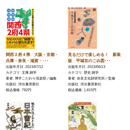
関西２府４県 大阪・京都・
見るだけで楽しめる！ 新装
兵庫・奈良・滋賀・･･･
版 平城京のごみ図･･･
出版年月日
2023/07/12
出版年月日
2023/06/13
カテゴリ
文庫,雑学
カテゴリ
歴史,雑学
著者
博学こだわり倶楽部／編集
著者
奈良文化財研究所／監修
出版社
河出書房新社
出版社
河出書房新社
税込価格
792円
税込価格
1,815円