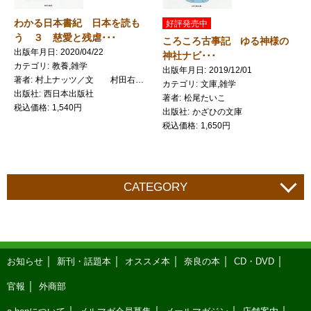
わかる日本書紀 日本を読も
好評発売中
う ３ 慈愛と残虐･･･
ころころ古事記 ゆる神様の
出版年月日
2020/04/22
神社ナビ･･･
カテゴリ
教養,雑学
出版年月日
2019/12/01
著者
村上ナッツ／文 村田右富実／監修 つだゆみ／マンガ
カテゴリ
文庫,雑学
出版社
西日本出版社
著者
松尾たいこ
税込価格
1,540円
出版社
かざひの文庫
税込価格
1,650円
CATEGORY
お知らせ
新刊・話題本
オススメ本
奈良の本
CD・DVD
官報
外商部