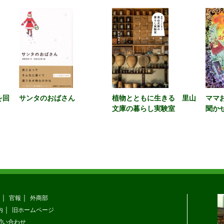
を回
サンタのおばさん
植物とともに生きる 里山
ママ
文庫の暮らし実験室
聞か
３６
官報
外商部
内
旧ホームページ
問い合わせ