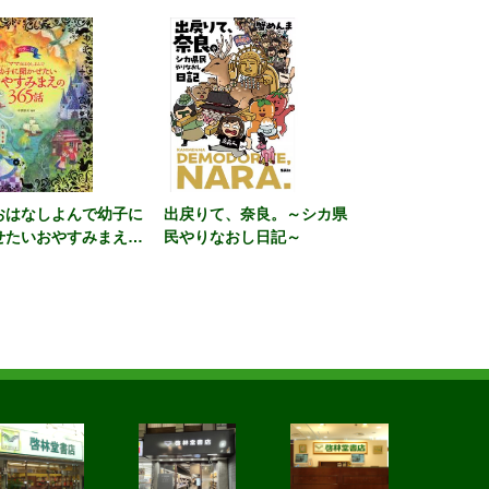
おはなしよんで幼子に
出戻りて、奈良。～シカ県
せたいおやすみまえの
民やりなおし日記～
５話 カラー版