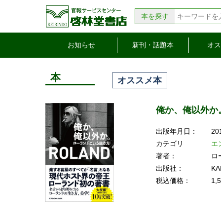
本を探す
お知らせ
新刊・話題本
オス
本
オススメ本
俺か、俺以外か
出版年月日：
20
カテゴリ
エ
著者：
ロ
出版社：
KA
税込価格：
1,