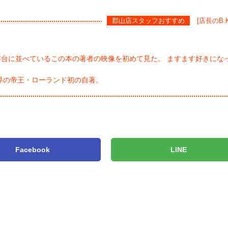
郡山店スタッフおすすめ
[店長のB.
題書台に並べているこの本の著者の映像を初めて見た。 ますます好きにな
界の帝王・ローランド初の自著。
Facebook
LINE