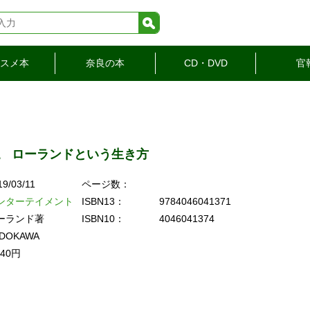
検索
スメ本
奈良の本
CD・DVD
官
。 ローランドという生き方
19/03/11
ページ数：
ンターテイメント
ISBN13：
9784046041371
ーランド著
ISBN10：
4046041374
DOKAWA
540円