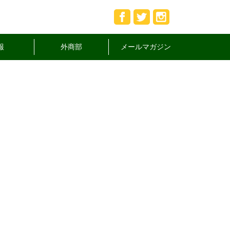
報
外商部
メールマガジン